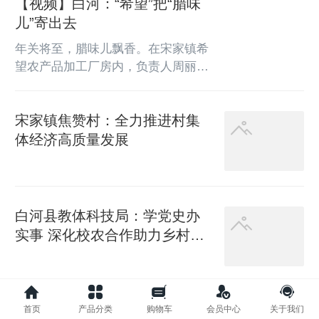
【视频】白河：“希望”把“腊味
加工主食、副食、速食等产品的龙头
腾，六七名工人组成一条生产线，经
企业。目前已征地28亩，已完成...
儿”寄出去
过打芡、捞粉、晾粉等多道工序，金
灿灿的红薯粉条便成型了。“多亏了
年关将至，腊味儿飘香。在宋家镇希
粉条厂，让我们这些劳动力不用出远
望农产品加工厂房内，负责人周丽已
门也能挣大钱。”正在晾晒红薯粉的
经备好许多“腊味儿”和“土特产”，正
工人贡宗芳侃侃而谈，言语间是对未
要为异乡的游子们寄去白河的“年味
来美好生活的期待。凭借着质量过
宋家镇焦赞村：全力推进村集
儿”。走进希望农产品加工有限公司
硬、口碑好，合作社生产的红薯粉条
风干棚内，一块块腊肉挂在棚顶，一
体经济高质量发展
和洋芋粉在市...
串串腊肠穿插其中，浓浓的腊味儿扑
鼻而来，负责人周丽正忙着取腊肉，
工人们正在抓紧时间对腊肉和金针进
行称重、封装。【同期】白河县希望
白河县教体科技局：学党史办
农产品加工有限公司负责人：每年好
实事 深化校农合作助力乡村振
多在外地的朋友都要让我给他们寄一
兴
些腊肉...
【爱国奋斗 建功立业】特色产
首页
产品分类
购物车
会员中心
关于我们