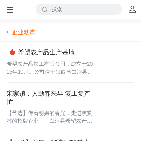
企业动态
希望农产品生产基地
希望农产品加工有限公司，成立于20
15年10月。公司位于陕西省白河县宋
家镇焦赞村一组，距离十天高速公路
15公里，到达陕西安康、湖北十堰一
宋家镇：人勤春来早 复工复产
小时车程。境内植被良好，无任何工
忙
业污染，又是南水北调水源地之一，
是典型的山区农业县。公司结合产业
【节选】伴着明媚的春光，走进焦赞
主食化及脱贫攻坚发展农村产业的实
村的招牌企业－－白河县希望农产品
际，按照“企业+基地+农户+餐桌”的
加工合作社，一杆杆红薯粉条正在悬
模式，主要以红薯、土豆为原料，深
挂、晾晒、消冻。生产车间内热气腾