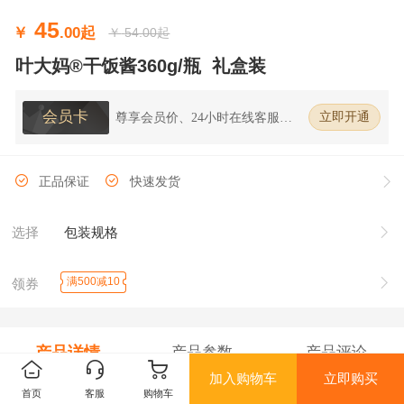
45
￥
.00
起
￥
54.00起
叶大妈®干饭酱360g/瓶 礼盒装
会员卡
尊享会员价、24小时在线客服、7
立即开通
天无理由退换货
正品保证
快速发货
选择
包装规格
满500减10
领券
产品详情
产品参数
产品评论
加入购物车
立即购买
首页
客服
购物车
请编辑该产品详情...