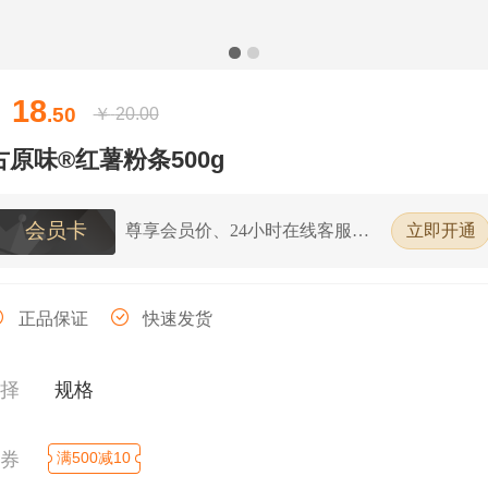
18
￥
.50
￥
20.00
古原味®红薯粉条500g
会员卡
尊享会员价、24小时在线客服、7
立即开通
天无理由退换货
正品保证
快速发货
选择
规格
领券
满500减10